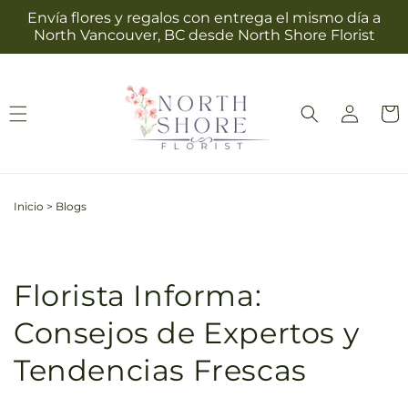
Ir
Envía flores y regalos con entrega el mismo día a
directamente
North Vancouver, BC desde North Shore Florist
al contenido
Iniciar
Carrit
sesión
Inicio
>
Blogs
Florista Informa:
Consejos de Expertos y
Tendencias Frescas