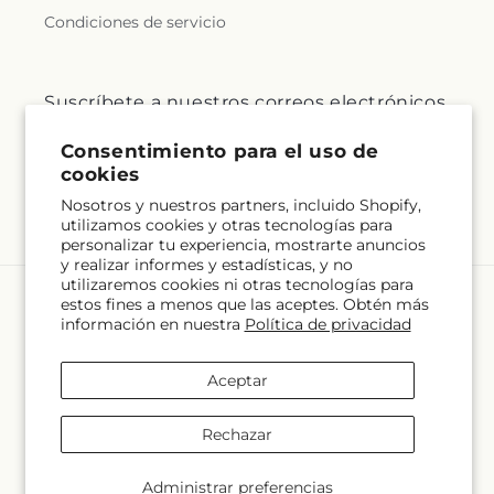
Condiciones de servicio
Suscríbete a nuestros correos electrónicos
Consentimiento para el uso de
Correo electrónico
Suscribirse
cookies
Nosotros y nuestros partners, incluido Shopify,
utilizamos cookies y otras tecnologías para
personalizar tu experiencia, mostrarte anuncios
y realizar informes y estadísticas, y no
utilizaremos cookies ni otras tecnologías para
estos fines a menos que las aceptes. Obtén más
Idioma
información en nuestra
Política de privacidad
ES
Aceptar
Formas
de
Rechazar
pago
© 2026,
North Shore Florist
Desarrollado por Shopify y FTD
© OpenStreetMap contributors
Administrar preferencias