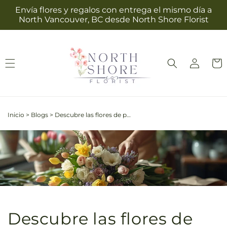
Ir
Envía flores y regalos con entrega el mismo día a
directamente
North Vancouver, BC desde North Shore Florist
al contenido
Iniciar
Carrit
sesión
Inicio
>
Blogs
>
Descubre las flores de primavera imprescindibles de marzo para alegrar cualquier ocasión
Descubre las flores de