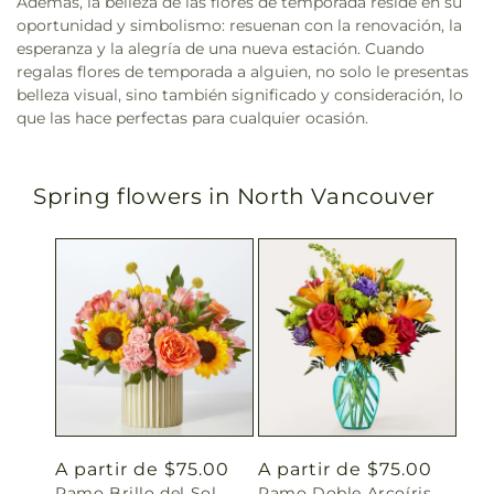
Además, la belleza de las flores de temporada reside en su
oportunidad y simbolismo: resuenan con la renovación, la
esperanza y la alegría de una nueva estación. Cuando
regalas flores de temporada a alguien, no solo le presentas
belleza visual, sino también significado y consideración, lo
que las hace perfectas para cualquier ocasión.
Spring flowers in North Vancouver
Precio
A partir de $75.00
Precio
A partir de $75.00
Ramo Brillo del Sol
Ramo Doble Arcoíris