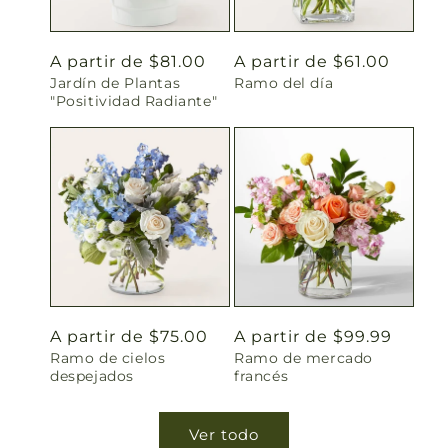
Precio
A partir de $81.00
Precio
A partir de $61.00
Jardín de Plantas
Ramo del día
habitual
habitual
"Positividad Radiante"
Precio
A partir de $75.00
Precio
A partir de $99.99
Ramo de cielos
Ramo de mercado
habitual
habitual
despejados
francés
Ver todo