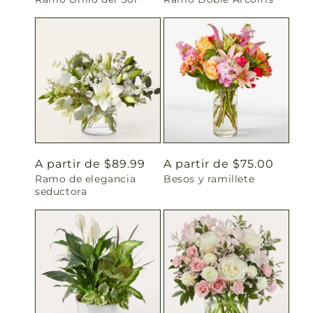
habitual
habitual
Precio
A partir de $89.99
Precio
A partir de $75.00
Ramo de elegancia
Besos y ramillete
habitual
habitual
seductora