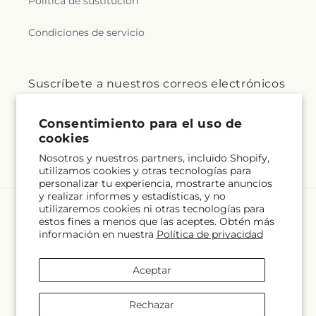
Política de sustitución
Condiciones de servicio
Suscríbete a nuestros correos electrónicos
Correo electrónico
Suscribirse
Consentimiento para el uso de
cookies
Nosotros y nuestros partners, incluido Shopify,
utilizamos cookies y otras tecnologías para
personalizar tu experiencia, mostrarte anuncios
y realizar informes y estadísticas, y no
utilizaremos cookies ni otras tecnologías para
Idioma
estos fines a menos que las aceptes. Obtén más
información en nuestra
Política de privacidad
ES
Aceptar
Formas
de
Rechazar
pago
© 2026,
North Shore Florist
Desarrollado por Shopify y FTD